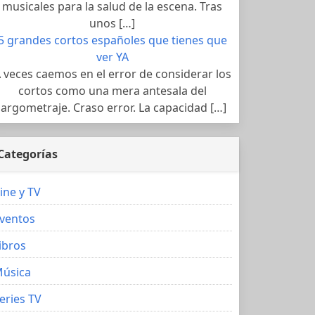
musicales para la salud de la escena. Tras
unos […]
5 grandes cortos españoles que tienes que
ver YA
 veces caemos en el error de considerar los
cortos como una mera antesala del
largometraje. Craso error. La capacidad […]
Categorías
ine y TV
ventos
ibros
úsica
eries TV