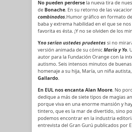
No pueden perderse
la nueva tira de nue
de
Bonache
. En su retorno de las vacaci
combinados
.Humor gráfico en formato de
baba y extrema habilidad en el que se nos
favorita es ésta. ¡Y no se olviden de los mi
Y
no serían ustedes prudentes
si no mirar
versión animada de su cómic
María y Yo
. 
autor para la Fundación Orange con la int
autismo. Seis intensos minutos de buenas
homenaje a su hija, María, un niña autista
Gallardo
.
En EUL nos encanta
Alan Moore
. No por
dedique a más de siete tipos de magias an
porque viva en una enorme mansión y hay
tintero, que es la mar de divertido, sino 
podemos encontrar en la industria editori
entrevista del Gran Gurú publicados por 