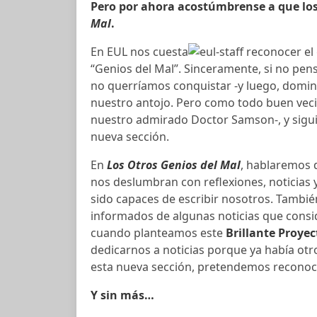
Pero por ahora acostúmbrense a que lo
Mal
.
En EUL nos cuesta
reconocer el 
“Genios del Mal”. Sinceramente, si no pe
no querríamos conquistar -y luego, domina
nuestro antojo. Pero como todo buen vecin
nuestro admirado Doctor Samson-, y sigui
nueva sección.
En
Los Otros Genios del Mal
, hablaremos 
nos deslumbran con reflexiones, noticias
sido capaces de escribir nosotros. Tambié
informados de algunas noticias que consi
cuando planteamos este
Brillante Proye
dedicarnos a noticias porque ya había otro
esta nueva sección, pretendemos reconoce
Y sin más…