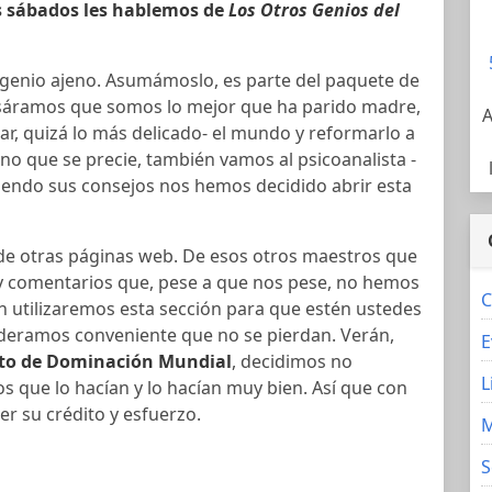
s sábados les hablemos de
Los Otros Genios del
genio ajeno. Asumámoslo, es parte del paquete de
nsáramos que somos lo mejor que ha parido madre,
A
r, quizá lo más delicado- el mundo y reformarlo a
o que se precie, también vamos al psicoanalista -
endo sus consejos nos hemos decidido abrir esta
de otras páginas web. De esos otros maestros que
 y comentarios que, pese a que nos pese, no hemos
C
n utilizaremos esta sección para que estén ustedes
deramos conveniente que no se pierdan. Verán,
E
cto de Dominación Mundial
, decidimos no
L
s que lo hacían y lo hacían muy bien. Así que con
r su crédito y esfuerzo.
M
S