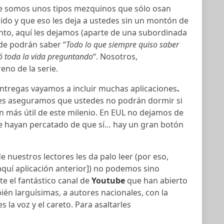
 somos unos tipos mezquinos que sólo osan
ido y que eso les deja a ustedes sin un montón de
o, aquí les dejamos (aparte de una subordinada
de podrán saber “
Todo lo que siempre quiso saber
ó toda la vida preguntando
“. Nosotros,
no de la serie.
ntregas vayamos a incluir muchas aplicaciones
.
Les aseguramos que ustedes no podrán dormir si
ión más útil de este milenio. En EUL no dejamos de
se hayan percatado de que sí… hay un gran botón
e nuestros lectores les da palo leer (por eso,
aquí aplicación anterior]) no podemos sino
 el fantástico canal de
Youtube
que han abierto
bién larguísimas, a autores nacionales, con la
s la voz y el careto. Para asaltarles