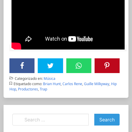
Categorizado en:
Música
Etiquetado como:
Brian Hunt
,
Carlos Rene
,
Guille Milkyway
,
Hip
Hop
,
Productores
,
Trap