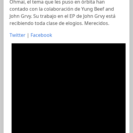
Ohmai, el tema que les puso en órbita han
contado con la colaboración de Yung Beef and
John Grvy. Su trabajo en el EP de John Grvy está
recibiendo toda clase de elogios. Merecidos.
Twitter
|
Facebook