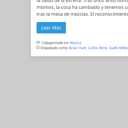
la salud de la escena. Tras unos años don
mismos, la cosa ha cambiado y tenemos u
tras la mesa de mezclas. El reconocimient
Leer Más
Categorizado en:
Música
Etiquetado como:
Brian Hunt
,
Carlos Rene
,
Guille Milk