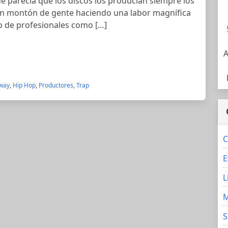
de parecía que los discos los producían siempre los
n montón de gente haciendo una labor magnífica
o de profesionales como […]
A
yway
,
Hip Hop
,
Productores
,
Trap
C
E
L
M
S