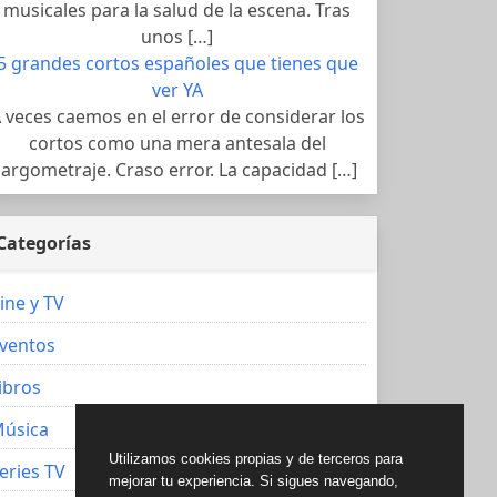
musicales para la salud de la escena. Tras
unos […]
5 grandes cortos españoles que tienes que
ver YA
 veces caemos en el error de considerar los
cortos como una mera antesala del
largometraje. Craso error. La capacidad […]
Categorías
ine y TV
ventos
ibros
úsica
Utilizamos cookies propias y de terceros para
eries TV
mejorar tu experiencia. Si sigues navegando,